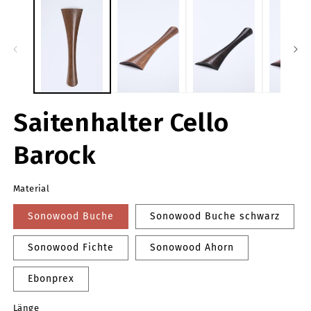
in
in
Modal
M
öffnen
ö
Saitenhalter Cello
Barock
Material
Sonowood Buche
Sonowood Buche schwarz
Sonowood Fichte
Sonowood Ahorn
Ebonprex
Länge